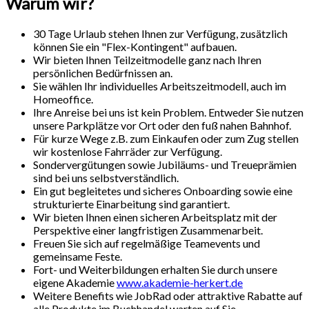
Warum wir?
30 Tage Urlaub stehen Ihnen zur Verfügung, zusätzlich
können Sie ein "Flex-Kontingent" aufbauen.
Wir bieten Ihnen Teilzeitmodelle ganz nach Ihren
persönlichen Bedürfnissen an.
Sie wählen Ihr individuelles Arbeitszeitmodell, auch im
Homeoffice.
Ihre Anreise bei uns ist kein Problem. Entweder Sie nutzen
unsere Parkplätze vor Ort oder den fuß nahen Bahnhof.
Für kurze Wege z.B. zum Einkaufen oder zum Zug stellen
wir kostenlose Fahrräder zur Verfügung.
Sondervergütungen sowie Jubiläums- und Treueprämien
sind bei uns selbstverständlich.
Ein gut begleitetes und sicheres Onboarding sowie eine
strukturierte Einarbeitung sind garantiert.
Wir bieten Ihnen einen sicheren Arbeitsplatz mit der
Perspektive einer langfristigen Zusammenarbeit.
Freuen Sie sich auf regelmäßige Teamevents und
gemeinsame Feste.
Fort- und Weiterbildungen erhalten Sie durch unsere
eigene Akademie
www.akademie-herkert.de
Weitere Benefits wie JobRad oder attraktive Rabatte auf
alle Produkte im Buchhandel warten auf Sie.