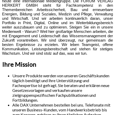
heute eine internationale Mediengruppe. Die FORUM VERLAG
HERKERT GMBH steht für Fachkompetenz in den
Themenbereichen Arbeitssicherheit, Bau und erneuerbare
Energien, Bildung und Soziales, Medizin und Pflege, Verwaltung
und Wirtschaft. Und wir arbeiten kontinuierlich daran, unser
Portfolio in Print, Digital, Online und im Weiterbildungsbereich
weiter auszubauen und zu optimieren. Steigen Sie ein in unsere
Medienwelt - Warum? Weil hier großartige Menschen arbeiten, die
mit Engagement und Leidenschaft das Wissensmanagement der
Zukunft vorantreiben. Wir sind überzeugt, nur gemeinsam die
besten Ergebnisse zu erzielen. Wir leben Teamgeist, offene
Kommunikation, Leistungsbereitschaft und stehen für stetiges
Wachstum. Und wir sind stolz auf das, was wir tun.
Ihre Mission
Unsere Produkte werden von unseren Geschäftskunden
täglich benötigt und Ihre Unterstützung und
Fachexpertise ist gefragt. Sie beraten und erklären neue
Gesetzesvorlagen und verkaufen unsere
zielgruppenspezifischen Fachpublikationen und
Fortbildungen.
Alle DAX Unternehmen bestellen bei uns. Telefonate mit
unseren Business-Kunden, vom Handwerksbetrieb bis
zum Konzern, gehören zu Ihren täglichen Aufgaben.